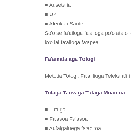
■ Ausetalia
■ UK
■ Aferika i Saute
So'o se fa'ailoga fa'ailoga po'o ata o 
lo'o iai fa'ailoga fa'apea.
Fa'amatalaga Totogi
Metotia Totogi: Fa'aliliuga Telekalafi
Tulaga Tauvaga Tulaga Muamua
■ Tufuga
■ Fa'asoa Fa'asoa
■ Aufaigaluega fa'apitoa