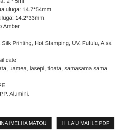
a: 2 * 5ml
aualuluga: 14.7*54mm
uluga: 14.2*33mm
'o Amber
 Silk Printing, Hot Stamping, UV. Fufulu, Aisa
ilicate
oata, uamea, iasepi, tioata, samasama sama
PE
PP, Alumini.
INA IMELI IA MATOU
LA'U MAI ILE PDF