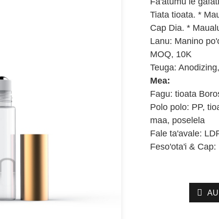
Fa'atumu le gafati
Tiata tioata. * M
Cap Dia. * Maual
Lanu: Manino po
MOQ, 10K
Teuga: Anodizing,
Mea:
Fagu: tioata Boros
Polo polo: PP, ti
maa, poselela
Fale ta'avale: LD
Feso'ota'i & Cap: 
AU