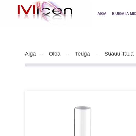
AIGA
E UIGA IA MI
Aiga
Oloa
Teuga
Suauu Taua