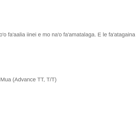
lo'o fa'aalia iinei e mo na'o fa'amatalaga. E le fa'atagain
 i Mua (Advance TT, T/T)