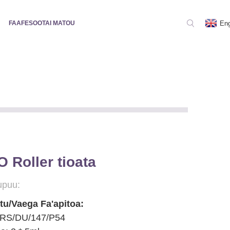
Eng
FAAFESOOTAI MATOU
 Roller tioata
upuu:
tu/Vaega Fa'apitoa:
 RS/DU/147/P54